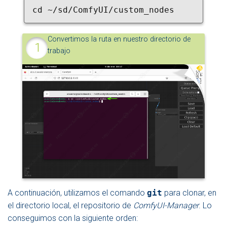
cd ~/sd/ComfyUI/custom_nodes
Convertimos la ruta en nuestro directorio de
trabajo
A continuación, utilizamos el comando
git
para clonar, en
el directorio local, el repositorio de
ComfyUI-Manager
. Lo
conseguimos con la siguiente orden: