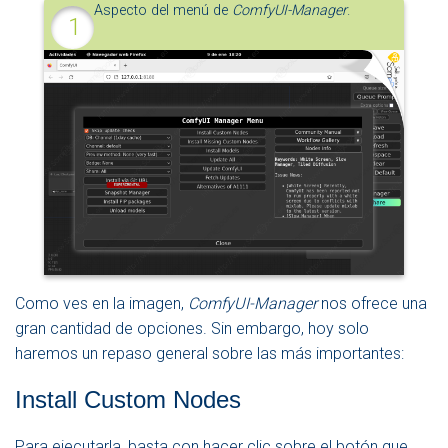
Aspecto del menú de
ComfyUI-Manager
.
Como ves en la imagen,
ComfyUI-Manager
nos ofrece una
gran cantidad de opciones. Sin embargo, hoy solo
haremos un repaso general sobre las más importantes:
Install Custom Nodes
Para ejecutarla, basta con hacer clic sobre el botón que