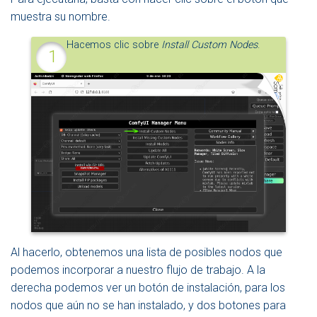
muestra su nombre.
Hacemos clic sobre
Install Custom Nodes
.
Al hacerlo, obtenemos una lista de posibles nodos que
podemos incorporar a nuestro flujo de trabajo. A la
derecha podemos ver un botón de instalación, para los
nodos que aún no se han instalado, y dos botones para