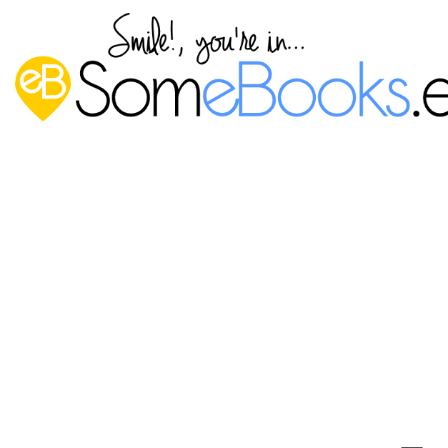
Usar Stable Diffusion con
ComfyUI: Instalar ComfyUI-
Manager
Publicado por
P. Ruiz
en
18 abril, 2024