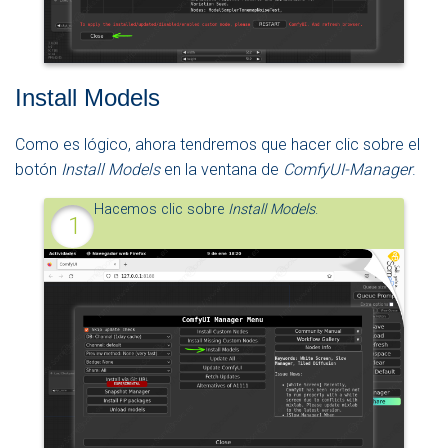
Install Models
Como es lógico, ahora tendremos que hacer clic sobre el
botón
Install Models
en la ventana de
ComfyUI-Manager
.
Hacemos clic sobre
Install Models
.