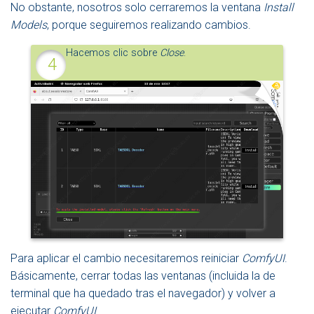
No obstante, nosotros solo cerraremos la ventana
Install
Models
, porque seguiremos realizando cambios.
Hacemos clic sobre
Close
.
Para aplicar el cambio necesitaremos reiniciar
ComfyUI
.
Básicamente, cerrar todas las ventanas (incluida la de
terminal que ha quedado tras el navegador) y volver a
ejecutar
ComfyUI
.