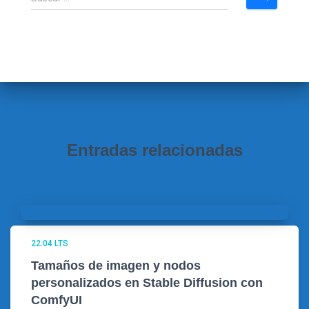
u
s
c
a
r
:
Entradas relacionadas
22.04 LTS
Tamaños de imagen y nodos
personalizados en Stable Diffusion con
ComfyUI