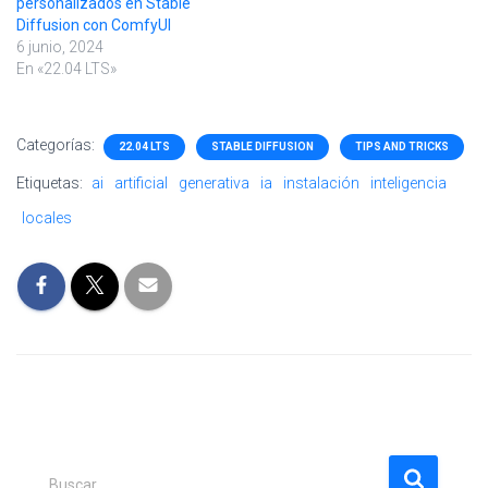
personalizados en Stable
Diffusion con ComfyUI
6 junio, 2024
En «22.04 LTS»
Categorías:
22.04 LTS
STABLE DIFFUSION
TIPS AND TRICKS
Etiquetas:
ai
artificial
generativa
ia
instalación
inteligencia
locales
B
Buscar …