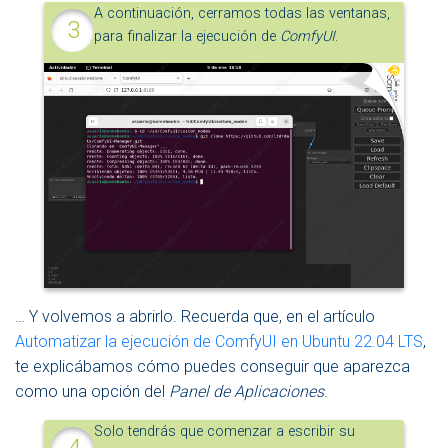
A continuación, cerramos todas las ventanas,
para finalizar la ejecución de
ComfyUI
.
… Y volvemos a abrirlo. Recuerda que, en el artículo
Automatizar la ejecución de ComfyUI en Ubuntu 22.04 LTS
,
te explicábamos cómo puedes conseguir que aparezca
como una opción del
Panel de Aplicaciones
.
Solo tendrás que comenzar a escribir su