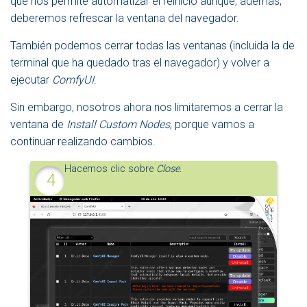
que nos permite automatizar el reinicio aunque, además,
deberemos refrescar la ventana del navegador.
También podemos cerrar todas las ventanas (incluida la de
terminal que ha quedado tras el navegador) y volver a
ejecutar
ComfyUI
.
Sin embargo, nosotros ahora nos limitaremos a cerrar la
ventana de
Install Custom Nodes
, porque vamos a
continuar realizando cambios.
Hacemos clic sobre
Close
.