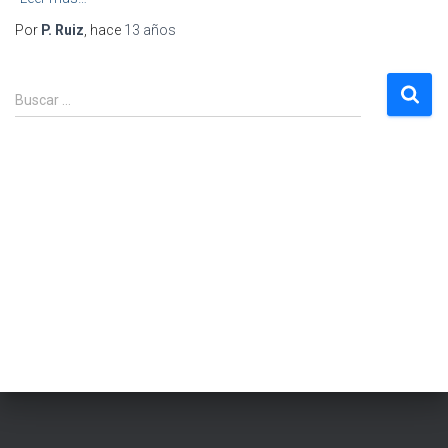
Por
P. Ruiz
, hace
13 años
B
Buscar …
u
s
c
a
r
: