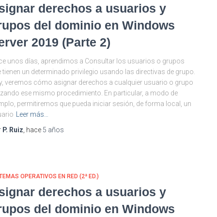
signar derechos a usuarios y
rupos del dominio en Windows
erver 2019 (Parte 2)
e unos días, aprendimos a Consultar los usuarios o grupos
 tienen un determinado privilegio usando las directivas de grupo.
, veremos cómo asignar derechos a cualquier usuario o grupo
lizando ese mismo procedimiento. En particular, a modo de
mplo, permitiremos que pueda iniciar sesión, de forma local, un
ario
Leer más…
r
P. Ruiz
, hace
5 años
TEMAS OPERATIVOS EN RED (2ª ED.)
signar derechos a usuarios y
rupos del dominio en Windows