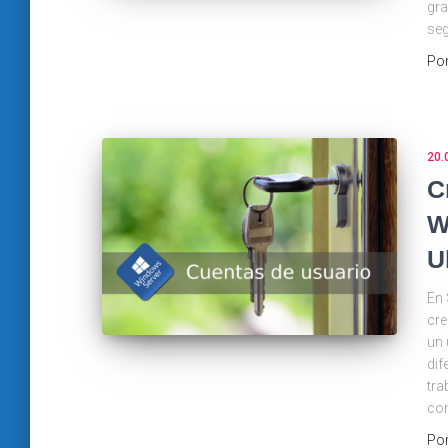
gra
seg
Po
20.
C
W
U
En 
cre
un 
dif
tra
co
Po