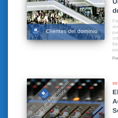
U
d
El 
dom
pue
ord
Bás
pas
Po
SIS
E
A
S