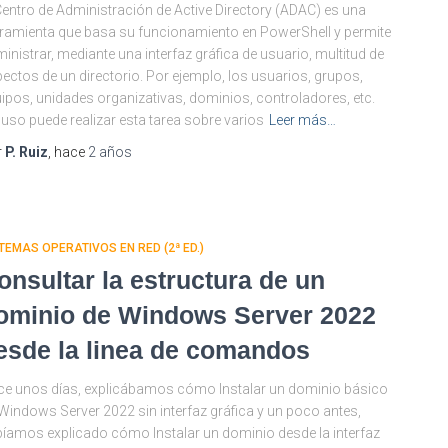
Centro de Administración de Active Directory (ADAC) es una
ramienta que basa su funcionamiento en PowerShell y permite
inistrar, mediante una interfaz gráfica de usuario, multitud de
ectos de un directorio. Por ejemplo, los usuarios, grupos,
ipos, unidades organizativas, dominios, controladores, etc.
luso puede realizar esta tarea sobre varios
Leer más…
r
P. Ruiz
, hace
2 años
TEMAS OPERATIVOS EN RED (2ª ED.)
onsultar la estructura de un
ominio de Windows Server 2022
esde la linea de comandos
e unos días, explicábamos cómo Instalar un dominio básico
Windows Server 2022 sin interfaz gráfica y un poco antes,
íamos explicado cómo Instalar un dominio desde la interfaz