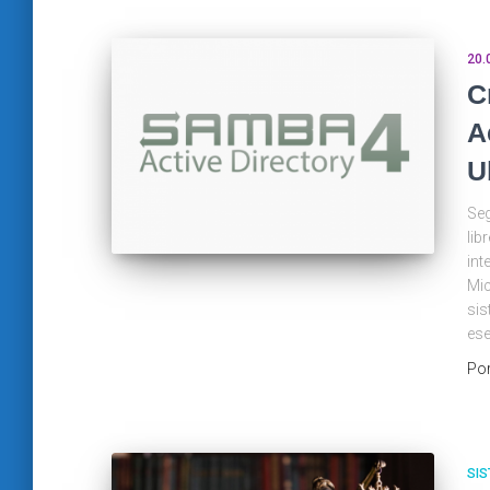
20.
C
A
U
Seg
lib
int
Mic
sis
ese
Po
SIS