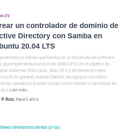
04 LTS
rear un controlador de dominio de
ctive Directory con Samba en
buntu 20.04 LTS
uramente ya sabrás que Samba es un desarrollo de software
re, que implementa el protocolo SMB/CIFS con el objetivo de
egrar sistemas GNU/Linux, Mac OS X y similares en redes
rosoft. En general, usando Samba, los equipos con éstos
temas operativos pueden actuar como clientes o servidores en
 tipo
Leer más…
r
P. Ruiz
, hace
5 años
TEMAS OPERATIVOS EN RED (2ª ED.)