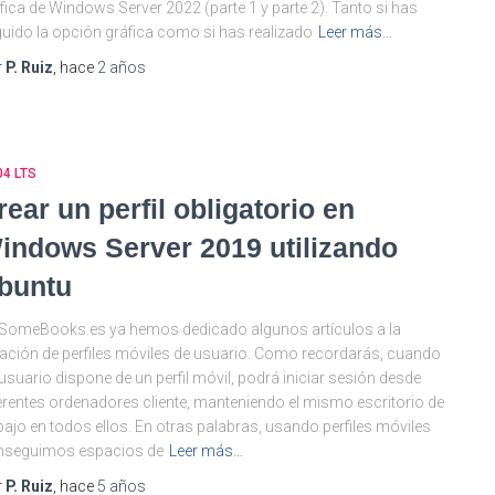
fica de Windows Server 2022 (parte 1 y parte 2). Tanto si has
uido la opción gráfica como si has realizado
Leer más…
r
P. Ruiz
, hace
2 años
04 LTS
rear un perfil obligatorio en
indows Server 2019 utilizando
buntu
SomeBooks.es ya hemos dedicado algunos artículos a la
ación de perfiles móviles de usuario. Como recordarás, cuando
usuario dispone de un perfil móvil, podrá iniciar sesión desde
erentes ordenadores cliente, manteniendo el mismo escritorio de
bajo en todos ellos. En otras palabras, usando perfiles móviles
nseguimos espacios de
Leer más…
r
P. Ruiz
, hace
5 años