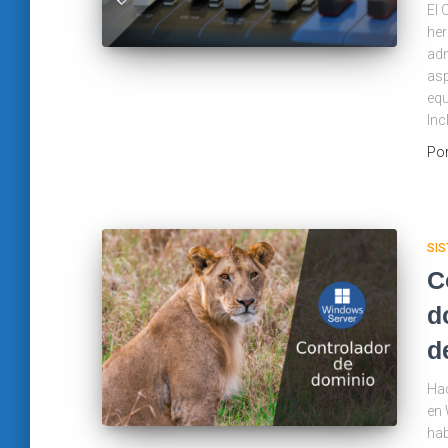
El 
her
adm
asp
equ
Inc
Po
SIS
C
d
d
Hac
en 
hab