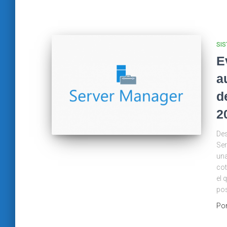
SIS
E
a
d
2
Des
Ser
una
cot
el 
pos
Po