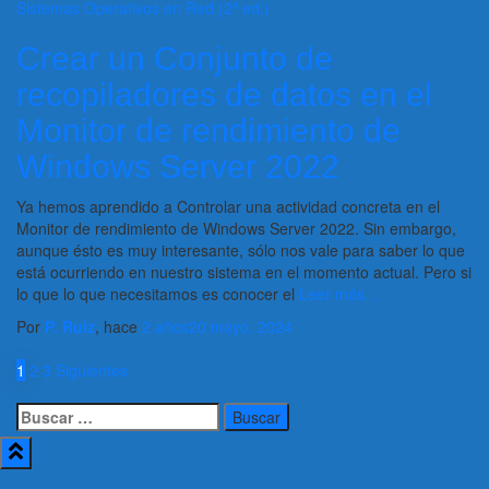
Sistemas Operativos en Red (2ª ed.)
Crear un Conjunto de
recopiladores de datos en el
Monitor de rendimiento de
Windows Server 2022
Ya hemos aprendido a Controlar una actividad concreta en el
Monitor de rendimiento de Windows Server 2022. Sin embargo,
aunque ésto es muy interesante, sólo nos vale para saber lo que
está ocurriendo en nuestro sistema en el momento actual. Pero si
lo que lo que necesitamos es conocer el
Leer más…
Por
P. Ruiz
, hace
2 años
20 mayo, 2024
Paginación
1
2
3
Siguientes
de
Buscar:
entradas