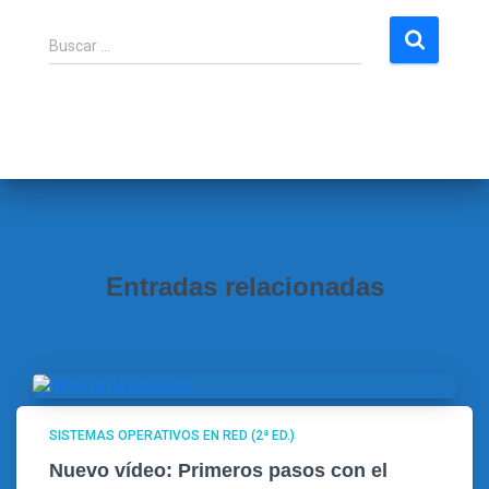
B
Buscar …
u
s
c
a
r
:
Entradas relacionadas
SISTEMAS OPERATIVOS EN RED (2ª ED.)
Nuevo vídeo: Primeros pasos con el