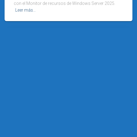
con el Monitor de recursos de Windows Server 2025.
Leer más…
SISTEMAS OPERATIVOS EN RED (2ª ED.)
Nuevo vídeo: Programar una tarea que
responda a un evento en Windows Server
2025
Llevamos unos días hablando de dos cuestiones
diferentes, pero que están estrechamente relacionadas:
la automatización de tareas, y la supervisión de los
sucesos del sistema. Pero creo que lo más interesante
llega hoy, porque te
Leer más…