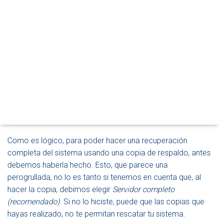
A
Una de las características más interesantes de la
R
herramienta
Copias de seguridad de Windows Server
es
M
que ofrece la posibilidad de recuperar por completo un
O
D
sistema, incluso después de un desastre o una avería
O
hardware que nos haya hecho perder el servidor o haya
D
hecho que éste se vuelva inestable.
E
N
A
Hoy veremos cómo lograrlo.
V
E
La copia de respaldo
G
A
C
Como es lógico, para poder hacer una recuperación
I
completa del sistema usando una copia de respaldo, antes
Ó
debemos haberla hecho. Esto, que parece una
N
perogrullada, no lo es tanto si tenemos en cuenta que, al
hacer la copia, debimos elegir
Servidor completo
(recomendado)
. Si no lo hiciste, puede que las copias que
hayas realizado, no te permitan rescatar tu sistema.