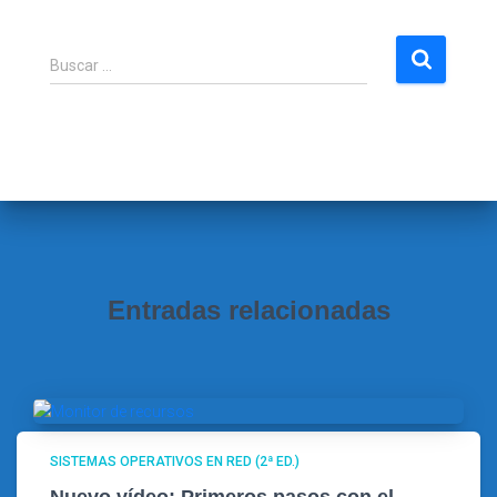
B
Buscar …
u
s
c
a
r
:
Entradas relacionadas
SISTEMAS OPERATIVOS EN RED (2ª ED.)