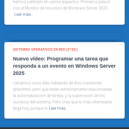
hemos centrado en varios aspectos: Primeros pasos
con el Monitor de recursos de Windows Server 2025.
Leer más…
SISTEMAS OPERATIVOS EN RED (2ª ED.)
Nuevo vídeo: Programar una tarea que
responda a un evento en Windows Server
2025
Llevamos unos días hablando de dos cuestiones
diferentes, pero que están estrechamente relacionadas:
la automatización de tareas, y la supervisión de los
sucesos del sistema. Pero creo que lo más interesante
llega hoy, porque te
Leer más…