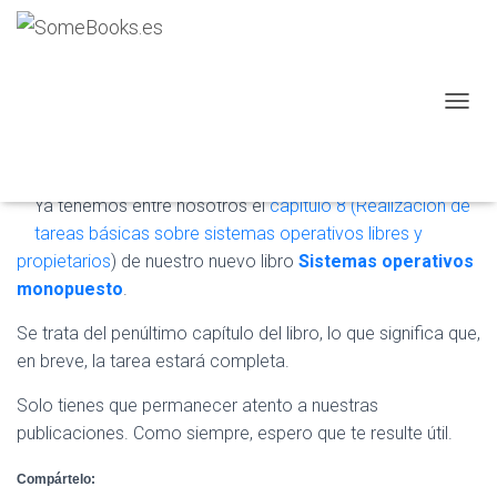
Publicamos el capítulo 8 del libro
‘Sistemas operativos
monopuesto’
C
A
Publicado por
P. Ruiz
en
16 marzo, 2023
M
B
I
Ya tenemos entre nosotros el
capítulo 8 (Realización de
A
tareas básicas sobre sistemas operativos libres y
R
propietarios
) de nuestro nuevo libro
Sistemas operativos
M
monopuesto
.
O
D
O
Se trata del penúltimo capítulo del libro, lo que significa que,
D
en breve, la tarea estará completa.
E
N
Solo tienes que permanecer atento a nuestras
A
publicaciones. Como siempre, espero que te resulte útil.
V
E
G
Compártelo: