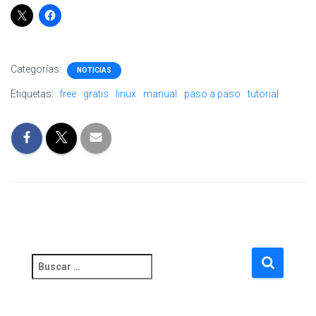
A
C
I
Ó
N
Categorías:
NOTICIAS
Etiquetas:
free
gratis
linux
manual
paso a paso
tutorial
B
u
s
c