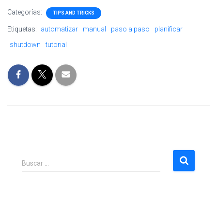
Categorías:
TIPS AND TRICKS
Etiquetas:
automatizar
manual
paso a paso
planificar
shutdown
tutorial
B
Buscar …
u
s
c
a
r