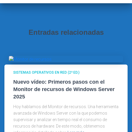
:
Entradas relacionadas
SISTEMAS OPERATIVOS EN RED (2ª ED.)
Nuevo vídeo: Primeros pasos con el
Monitor de recursos de Windows Server
2025
Hoy hablamos del Monitor de recursos. Una herramienta
avanzada de Windows Server con la que podemos
supervisar y analizar en tiempo real el consumo de
recursos de hardware. De este modo, obtenemos