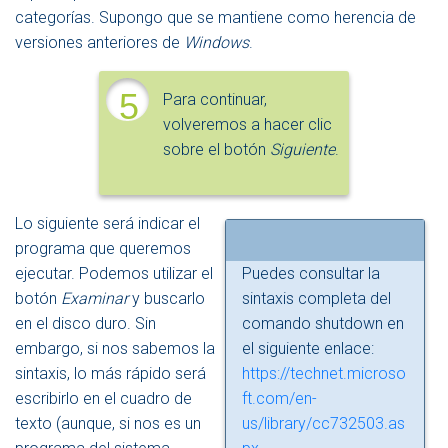
categorías. Supongo que se mantiene como herencia de
versiones anteriores de
Windows
.
5
Para continuar,
volveremos a hacer clic
sobre el botón
Siguiente
.
Lo siguiente será indicar el
programa que queremos
ejecutar. Podemos utilizar el
Puedes consultar la
botón
Examinar
y buscarlo
sintaxis completa del
en el disco duro. Sin
comando shutdown en
embargo, si nos sabemos la
el siguiente enlace:
sintaxis, lo más rápido será
https://technet.microso
escribirlo en el cuadro de
ft.com/en-
texto (aunque, si nos es un
us/library/cc732503.as