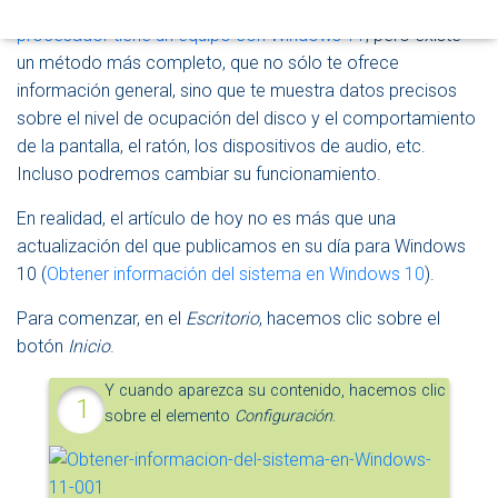
dedicado un artículo a
Averiguar qué memoria y
D
procesador tiene un equipo con Windows 11
, pero existe
E
un método más completo, que no sólo te ofrece
N
A
información general, sino que te muestra datos precisos
V
sobre el nivel de ocupación del disco y el comportamiento
E
de la pantalla, el ratón, los dispositivos de audio, etc.
G
A
Incluso podremos cambiar su funcionamiento.
C
I
En realidad, el artículo de hoy no es más que una
Ó
actualización del que publicamos en su día para Windows
N
10 (
Obtener información del sistema en Windows 10
).
Para comenzar, en el
Escritorio
, hacemos clic sobre el
botón
Inicio
.
Y cuando aparezca su contenido, hacemos clic
sobre el elemento
Configuración
.