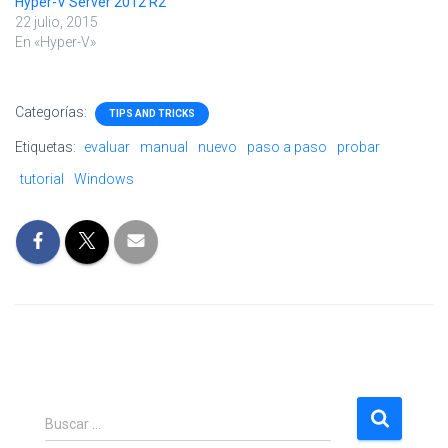
Hyper-V Server 2012 R2
22 julio, 2015
En «Hyper-V»
Categorías:
TIPS AND TRICKS
Etiquetas:
evaluar
manual
nuevo
paso a paso
probar
tutorial
Windows
B
Buscar …
u