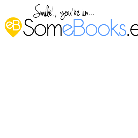
Instalar Windows 10 Technical
Preview sobre VirtualBox
Publicado por
P. Ruiz
en
7 abril, 2015