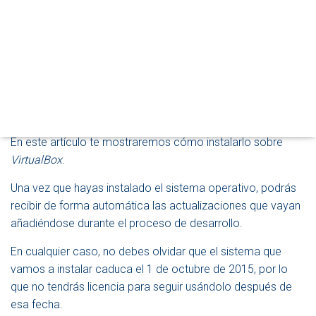
A
Con esta
Technical Preview
podrás experimentar algunas
C
de las nuevas funciones que aparecerán en la versión
I
definitiva de
Windows 10
, pero no debes olvidar que no se
Ó
N
trata de un producto terminado, por lo que puede tener
comportamientos inesperados. Este es el motivo, por el
que te recomiendo que, en lugar de instalarlo sobre un
ordenador real, lo pruebas sobre una máquina virtual.
En este artículo te mostraremos cómo instalarlo sobre
VirtualBox
.
Una vez que hayas instalado el sistema operativo, podrás
recibir de forma automática las actualizaciones que vayan
añadiéndose durante el proceso de desarrollo.
En cualquier caso, no debes olvidar que el sistema que
vamos a instalar caduca el 1 de octubre de 2015, por lo
que no tendrás licencia para seguir usándolo después de
esa fecha.