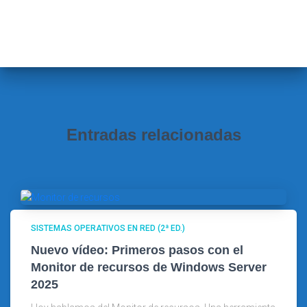
s
c
a
r
:
Entradas relacionadas
SISTEMAS OPERATIVOS EN RED (2ª ED.)
Nuevo vídeo: Primeros pasos con el
Monitor de recursos de Windows Server
2025