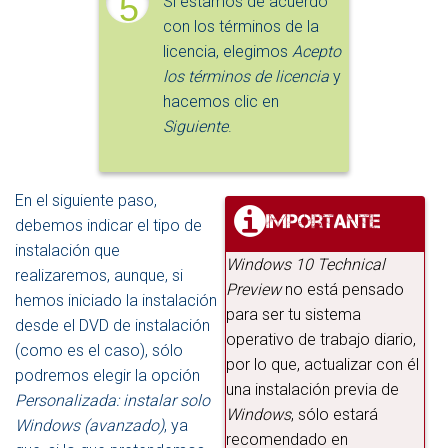
5
Si estamos de acuerdo
con los términos de la
licencia, elegimos
Acepto
los términos de licencia
y
hacemos clic en
Siguiente
.
En el siguiente paso,
debemos indicar el tipo de
instalación que
Windows 10 Technical
realizaremos, aunque, si
Preview
no está pensado
hemos iniciado la instalación
para ser tu sistema
desde el DVD de instalación
operativo de trabajo diario,
(como es el caso), sólo
por lo que, actualizar con él
podremos elegir la opción
una instalación previa de
Personalizada: instalar solo
Windows
, sólo estará
Windows (avanzado)
, ya
recomendado en