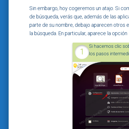
Sin embargo, hoy cogeremos un atajo. Si com
de búsqueda, verás que, además de las apli
parte de su nombre, debajo aparecen otros 
la búsqueda. En particular, aparece la opción
Si hacemos clic so
los pasos intermedi