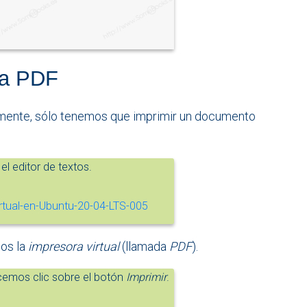
ra PDF
mente, sólo tenemos que imprimir un documento
el editor de textos.
mos la
impresora virtual
(llamada
PDF
).
cemos clic sobre el botón
Imprimir
.