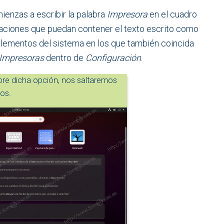
ienzas a escribir la palabra
Impresora
en el cuadro
caciones que puedan contener el texto escrito como
elementos del sistema en los que también coincida
Impresoras
dentro de
Configuración
.
bre dicha opción, nos saltaremos
os.