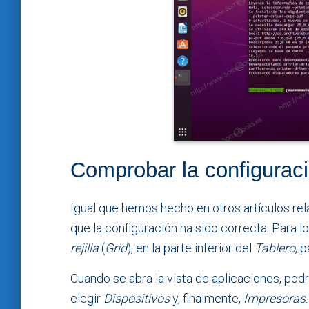
Comprobar la configuraci
Igual que hemos hecho en otros artículos r
que la configuración ha sido correcta. Para l
rejilla
(
Grid
), en la parte inferior del
Tablero
, 
Cuando se abra la vista de aplicaciones, pod
elegir
Dispositivos
y, finalmente,
Impresoras
.