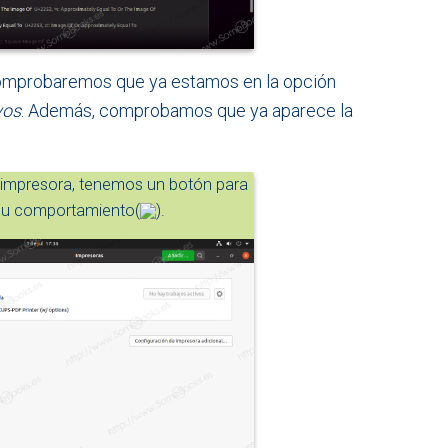
comprobaremos que ya estamos en la opción
vos
. Además, comprobamos que ya aparece la
impresora, tenemos un botón para
n su comportamiento(
).