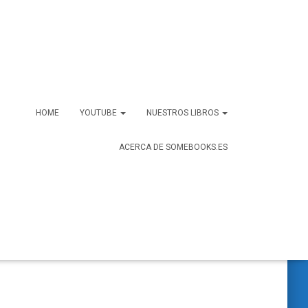
HOME
YOUTUBE
NUESTROS LIBROS
ACERCA DE SOMEBOOKS.ES
B
Buscar …
u
s
c
a