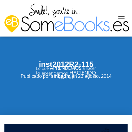
C
A
M
B
I
A
R
inst2012R2-115
M
O
D
Publicado por
smbadm
en
23 agosto, 2014
O
D
E
N
A
V
E
G
A
C