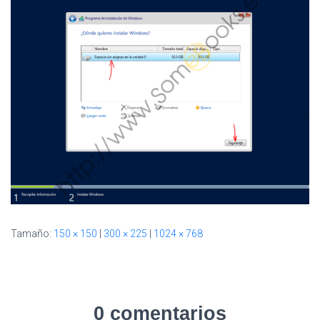
I
Ó
N
Tamaño:
150 × 150
|
300 × 225
|
1024 × 768
0 comentarios