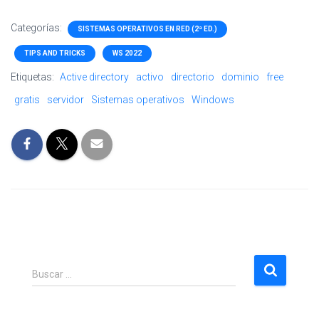
Categorías:
SISTEMAS OPERATIVOS EN RED (2ª ED.)
TIPS AND TRICKS
WS 2022
Etiquetas:
Active directory
activo
directorio
dominio
free
gratis
servidor
Sistemas operativos
Windows
B
Buscar …
u
s
c