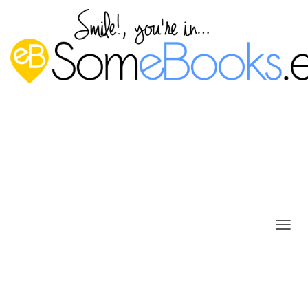
Configurar la zona horaria en
C
Windows Server 2022 con
A
M
escritorio desde el Panel de
B
I
control
A