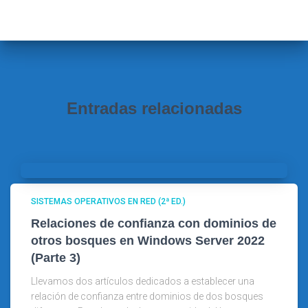
a
r
:
Entradas relacionadas
SISTEMAS OPERATIVOS EN RED (2ª ED.)
Relaciones de confianza con dominios de
otros bosques en Windows Server 2022
(Parte 3)
Llevamos dos artículos dedicados a establecer una
relación de confianza entre dominios de dos bosques