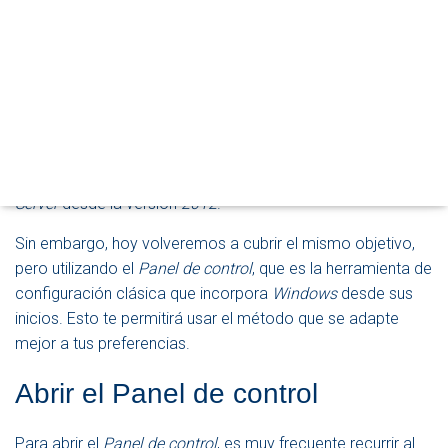
Publicado por
P. Ruiz
en
5 octubre, 2023
R
M
O
Hace unos días, dedicamos
un artículo
a la configuración
D
regional de
Windows
utilizando la interfaz gráfica. Esto
O
incluía a fecha y hora locales, el modo en el que se
D
E
mostraban y el idioma (o los idiomas) utilizados por el
N
sistema operativo. Lo conseguíamos utilizando la
A
herramienta
Configuración
, que se incluye en
Windows
V
E
Server
desde la versión
2012
.
G
A
Sin embargo, hoy volveremos a cubrir el mismo objetivo,
C
pero utilizando el
Panel de control
, que es la herramienta de
I
configuración clásica que incorpora
Windows
desde sus
Ó
N
inicios. Esto te permitirá usar el método que se adapte
mejor a tus preferencias.
Abrir el Panel de control
Para abrir el
Panel de control
, es muy frecuente recurrir al