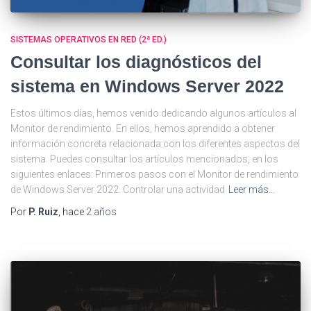
SISTEMAS OPERATIVOS EN RED (2ª ED.)
Consultar los diagnósticos del
sistema en Windows Server 2022
Estos últimos días, hemos venido dedicando algunos artículos al
Monitor de rendimiento. En ellos, hemos aprendido a obtener
información concreta relacionada con los diferentes aspectos del
sistema. Puedes consultar los artículos mencionados, en los
siguientes enlaces: Primeros pasos con el Monitor de rendimiento
de Windows Server 2022. Controlar una actividad
Leer más…
Por
P. Ruiz
, hace
2 años