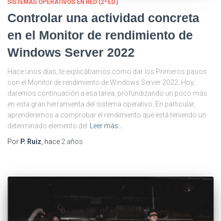
SISTEMAS OPERATIVOS EN RED (2ª ED.)
Controlar una actividad concreta
en el Monitor de rendimiento de
Windows Server 2022
Hace unos días, te explicábamos cómo dar los Primeros pasos
con el Monitor de rendimiento de Windows Server 2022. Hoy,
daremos continuación a esa tarea, profundizando un poco más
en esta gran herramienta del sistema operativo. En particular,
aprenderemos a comprobar el rendimiento que está teniendo un
determinado elemento del
Leer más…
Por
P. Ruiz
, hace
2 años