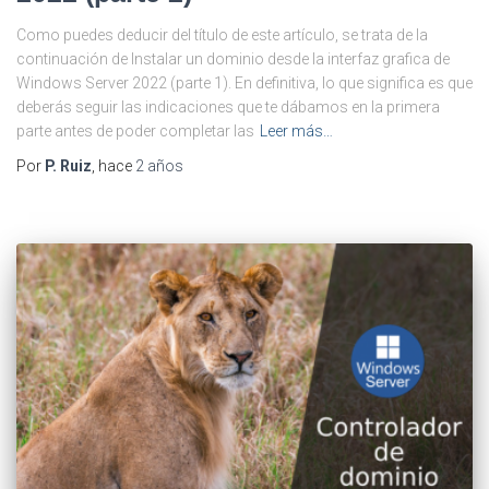
Como puedes deducir del título de este artículo, se trata de la
continuación de Instalar un dominio desde la interfaz grafica de
Windows Server 2022 (parte 1). En definitiva, lo que significa es que
deberás seguir las indicaciones que te dábamos en la primera
parte antes de poder completar las
Leer más…
Por
P. Ruiz
, hace
2 años