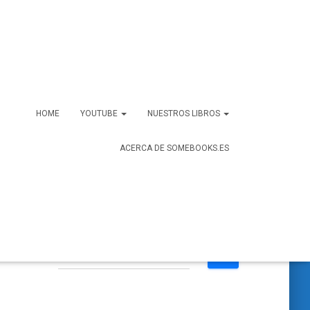
HOME
YOUTUBE
NUESTROS LIBROS
ACERCA DE SOMEBOOKS.ES
B
Buscar …
u
s
c