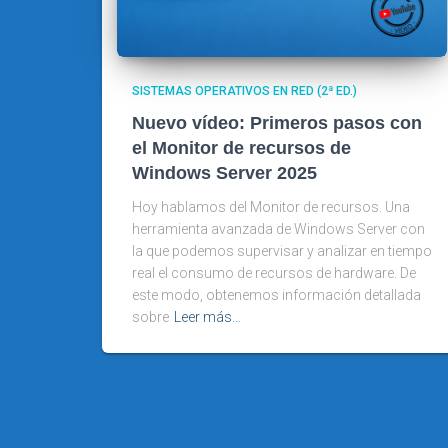
SISTEMAS OPERATIVOS EN RED (2ª ED.)
Nuevo vídeo: Primeros pasos con
el Monitor de recursos de
Windows Server 2025
Hoy hablamos del Monitor de recursos. Una
herramienta avanzada de Windows Server con
la que podemos supervisar y analizar en tiempo
real el consumo de recursos de hardware. De
este modo, obtenemos información detallada
sobre
Leer más…