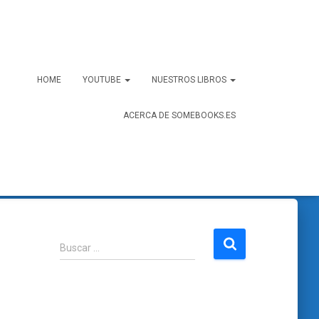
HOME
YOUTUBE
NUESTROS LIBROS
ACERCA DE SOMEBOOKS.ES
B
Buscar …
u
s
c
a