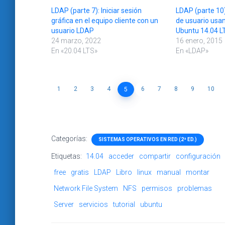
LDAP (parte 7): Iniciar sesión
LDAP (parte 10)
gráfica en el equipo cliente con un
de usuario usa
usuario LDAP
Ubuntu 14.04 L
24 marzo, 2022
16 enero, 2015
En «20.04 LTS»
En «LDAP»
1
2
3
4
6
7
8
9
10
5
Categorías:
SISTEMAS OPERATIVOS EN RED (2ª ED.)
Etiquetas:
14.04
acceder
compartir
configuración
free
gratis
LDAP
Libro
linux
manual
montar
Network File System
NFS
permisos
problemas
Server
servicios
tutorial
ubuntu