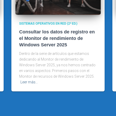
SISTEMAS OPERATIVOS EN RED (2ª ED.)
Consultar los datos de registro en
el Monitor de rendimiento de
Windows Server 2025
Dentro de la serie de artículos que estamos
dedicando al Monitor de rendimiento de
Windows Server 2025, ya nos hemos centrado
en varios aspectos: Primeros pasos con el
Monitor de recursos de Windows Server 2025.
Leer más…