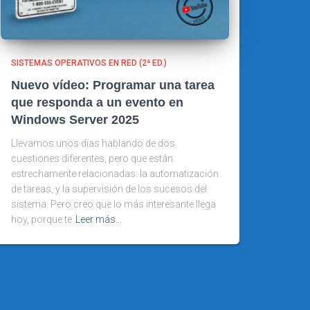
SISTEMAS OPERATIVOS EN RED (2ª ED.)
Nuevo vídeo: Programar una tarea
que responda a un evento en
Windows Server 2025
Llevamos unos días hablando de dos
cuestiones diferentes, pero que están
estrechamente relacionadas: la automatización
de tareas, y la supervisión de los sucesos del
sistema. Pero creo que lo más interesante llega
hoy, porque te
Leer más…