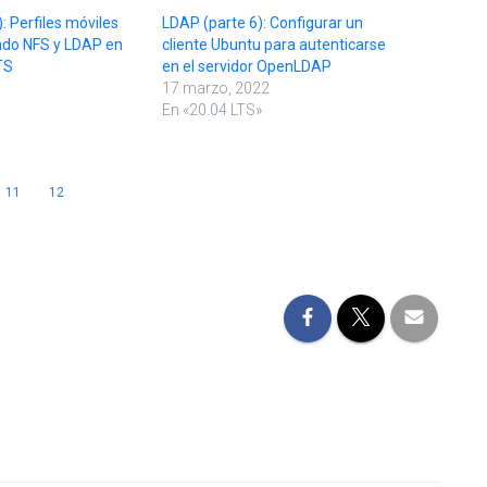
: Perfiles móviles
LDAP (parte 6): Configurar un
ndo NFS y LDAP en
cliente Ubuntu para autenticarse
TS
en el servidor OpenLDAP
17 marzo, 2022
En «20.04 LTS»
11
12