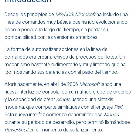
N
A
V
Desde los principios de
MS-DOS
,
Microsoft
ha incluido una
E
línea de comandos muy básica que ha ido evolucionando,
G
poco a poco, a lo largo del tiempo, sin perder su
A
C
compatibilidad con las versiones anteriores.
I
Ó
La forma de automatizar acciones en la línea de
N
comandos era crear archivos de procesos por lotes. Un
mecanismo bastante rudimentario y muy limitado que ha
ido mostrando sus carencias con el paso del tiempo.
Afortunadamente, en abril de 2006
Microsoft
lanzó una
nueva interfaz de consola, con un nutrido grupo de ordenes
y la capacidad de crear
scripts
usando una sintaxis
moderna, que comparte similitudes con el lenguaje
Perl
.
Esta nueva interfaz comenzó denominándose
Monad
durante su periodo de desarrollo, pero terminó llamándose
PowerShell
en el momento de su lanzamiento.