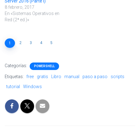
Server 2016 (Parte I)
8 febrero, 2017
En «Sistemas Operativos en
Red (2ª ed.)»
2
3
4
5
1
Categorías:
POWERSHELL
Etiquetas:
free
gratis
Libro
manual
paso a paso
scripts
tutorial
Windows