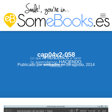
C
A
M
B
I
A
R
cap04v2-058
M
O
D
Publicado por
smbadm
en
26 agosto, 2014
O
D
E
N
A
V
E
G
A
C