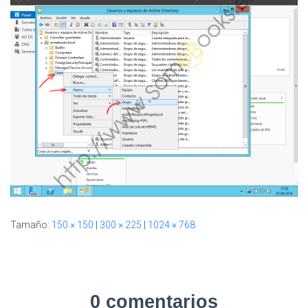
I
Ó
N
Tamaño:
150 × 150
|
300 × 225
|
1024 × 768
0 comentarios