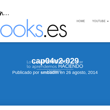
HOME
YOUTUBE
cap04v2-029
Publicado por
smbadm
en
26 agosto, 2014