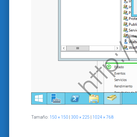
Tamaño:
150 × 150
|
300 × 225
|
1024 × 768