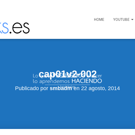
HOME
YOUTUBE
cap01v2-002
Publicado por
smbadm
en
22 agosto, 2014