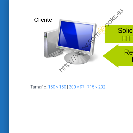
Tamaño:
150 × 150
|
300 × 97
|
715 × 232