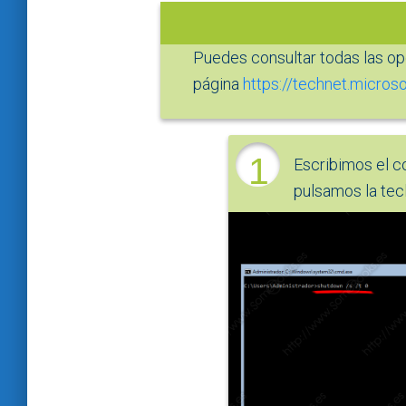
Puedes consultar todas las 
página
https://technet.micros
1
Escribimos el c
pulsamos la tec