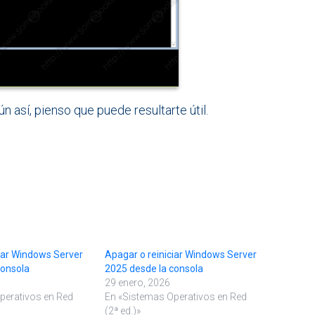
n así, pienso que puede resultarte útil.
iar Windows Server
Apagar o reiniciar Windows Server
consola
2025 desde la consola
29 enero, 2026
perativos en Red
En «Sistemas Operativos en Red
(2ª ed.)»