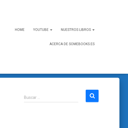
HOME
YOUTUBE
NUESTROS LIBROS
ACERCA DE SOMEBOOKS.ES
B
Buscar …
u
s
c
a
r