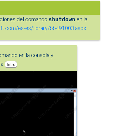
opciones del comando
shutdown
en la
oft.com/es-es/library/bb491003.aspx
omando en la consola y
la
.
Intro