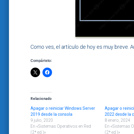
Como ves, el artículo de hoy es muy breve. Aú
Compártelo:
Relacionado
Apagar o reiniciar Windows Server
Apagar o reinic
2019 desde la consola
2022 desde la 
9 julio, 2020
8 enero, 2024
En «Sistemas Operativos en Red
En «Sistemas O
(2ª ed.)»
(2ª ed.)»