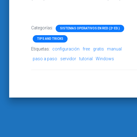
Categorías:
SISTEMAS OPERATIVOS EN RED (2ª ED.)
TIPS AND TRICKS
Etiquetas:
configuración
free
gratis
manual
paso a paso
servidor
tutorial
Windows