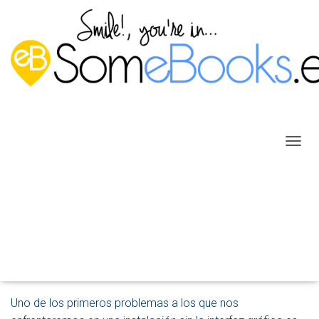
C
A
M
B
I
A
Apagar o reiniciar Windows
R
Server 2022 desde la consola
M
O
Publicado por
P. Ruiz
en
8 enero, 2024
D
O
D
Uno de los primeros problemas a los que nos
E