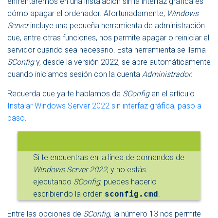
enfrentaremos en una instalación sin la interfaz gráfica es
N
cómo apagar el ordenador. Afortunadamente,
Windows
A
V
Server
incluye una pequeña herramienta de administración
E
que, entre otras funciones, nos permite apagar o reiniciar el
G
servidor cuando sea necesario. Esta herramienta se llama
A
SConfig
y, desde la versión 2022, se abre automáticamente
C
I
cuando iniciamos sesión con la cuenta
Administrador
.
Ó
N
Recuerda que ya te hablamos de
SConfig
en el artículo
Instalar Windows Server 2022 sin interfaz gráfica, paso a
paso
.
Si te encuentras en la línea de comandos de
Windows Server 2022
, y no estás
ejecutando
SConfig
, puedes hacerlo
escribiendo la orden
sconfig.cmd
.
Entre las opciones de
SConfig
, la número 13 nos permite