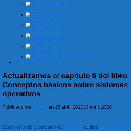
Sistemas Operativos
en Red
Conceptos básicos sobre
sistemas operativos
Tips & Tricks
(Edición para Linux)
Tips & Tricks
(Edición para Windows)
Introducción a las
redes de ordenadores
Introducción a la virtualización
Acerca de SomeBooks.es
Actualizamos el capítulo 9 del libro
Conceptos básicos sobre sistemas
operativos
Publicado por
P. Ruiz
en
13 abril, 2020
13 abril, 2020
Hemos revisado el contenido del
capítulo 9
del libro
Conceptos