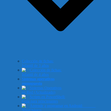
Colección de fichas:
Infantil de 3 años
Colección de fichas:
Infantil de 4 años
Sistemas operativos
monopuesto
Sistemas Operativos
en Red (Actualizado)
Scripts en PowerShell:
Guia para principiantes
Aprende a programar en Android:
Nivel básico