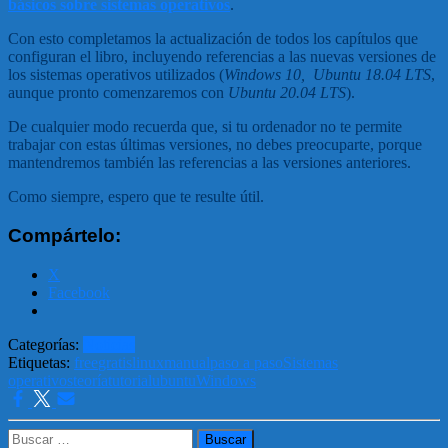
básicos sobre sistemas operativos
.
Con esto completamos la actualización de todos los capítulos que
configuran el libro, incluyendo referencias a las nuevas versiones de
los sistemas operativos utilizados (
Windows 10,
Ubuntu 18.04 LTS
,
aunque pronto comenzaremos con
Ubuntu 20.04 LTS
).
De cualquier modo recuerda que, si tu ordenador no te permite
trabajar con estas últimas versiones, no debes preocuparte, porque
mantendremos también las referencias a las versiones anteriores.
Como siempre, espero que te resulte útil.
Compártelo:
X
Facebook
Categorías:
Noticias
Etiquetas:
free
gratis
linux
manual
paso a paso
Sistemas
operativos
teoría
tutorial
ubuntu
Windows
Buscar: