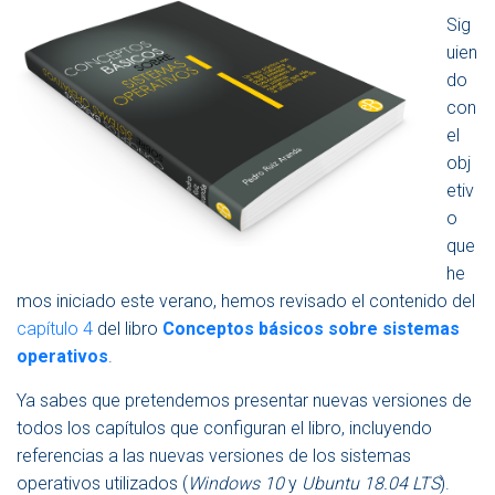
V
Sig
E
uien
G
A
do
C
con
I
el
Ó
N
obj
etiv
o
que
he
mos iniciado este verano, hemos revisado el contenido del
capítulo 4
del libro
Conceptos básicos sobre sistemas
operativos
.
Ya sabes que pretendemos presentar nuevas versiones de
todos los capítulos que configuran el libro, incluyendo
referencias a las nuevas versiones de los sistemas
operativos utilizados (
Windows 10
y
Ubuntu 18.04 LTS
).