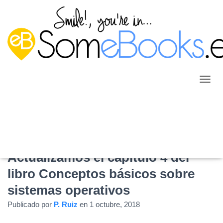
C
A
M
B
I
A
R
M
Actualizamos el capítulo 4 del
O
libro Conceptos básicos sobre
D
O
sistemas operativos
D
E
Publicado por
P. Ruiz
en
1 octubre, 2018
N
A