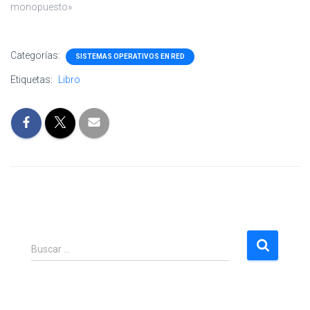
monopuesto»
Categorías:
SISTEMAS OPERATIVOS EN RED
Etiquetas:
Libro
B
Buscar …
u
s
c
a