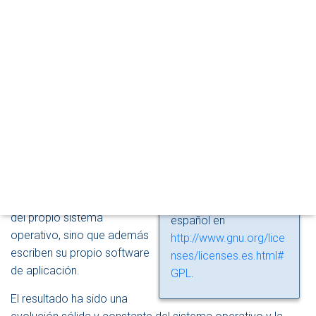
B
sistema operativo
Linux
es
I
Linux
se ofrece bajo
que su código fuente está a
A
licencia
GPL
(General
disposición de cualquiera.
R
Public License) de
GNU
M
Esto quiere decir que puede
o alguna licencia
O
utilizarse, modificarse y
D
derivada.
distribuirse libremente, lo
O
D
que ha derivado en que su
Puedes encontrar la
E
evolución se base en el
versión original en
N
trabajo de multitud de
A
http://www.gnu.org/lice
V
programadores distribuidos
nses/gpl.html
, aunque
E
por todo el planeta, que no
también disponemos
G
sólo colaboran en el código
de su traducción al
A
C
del propio sistema
español en
I
operativo, sino que además
http://www.gnu.org/lice
Ó
escriben su propio software
nses/licenses.es.html#
N
de aplicación.
GPL
.
El resultado ha sido una