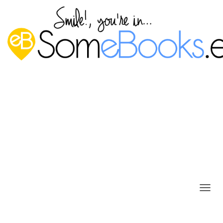
8.1. Introducción
Publicado por
P. Ruiz
en
16 agosto, 2013
C
Una de las señas de
A
identidad más claras del
M