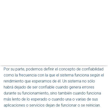
E
En general, podemos definir el concepto de rendimiento
G
como
la rapidez con la que un equipo realiza las tareas
A
C
que se le encomiendan
(tanto las relacionadas con el
I
propio sistema, como las relacionadas con las
Ó
aplicaciones y servicios). En principio, el rendimiento del
N
sistema estará limitado por la velocidad del propio
procesador, la cantidad y velocidad de la memoria
principal, la velocidad de los dispositivos de
almacenamiento externo (normalmente discos duros) y la
de las interfaces de red.
Por su parte, podemos definir el concepto de confiabilidad
como la frecuencia con la que el sistema funciona según el
rendimiento que esperamos de él. Un sistema no sólo
habrá dejado de ser confiable cuando genera errores
durante su funcionamiento, sino también cuando funciona
más lento de lo esperado o cuando una o varias de sus
aplicaciones o servicios dejan de funcionar o se reinician.