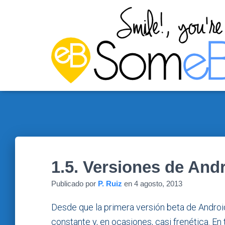
1.5. Versiones de And
Publicado por
P. Ruiz
en
4 agosto, 2013
Desde que la primera versión beta de Android 
constante y, en ocasiones, casi frenética. En t