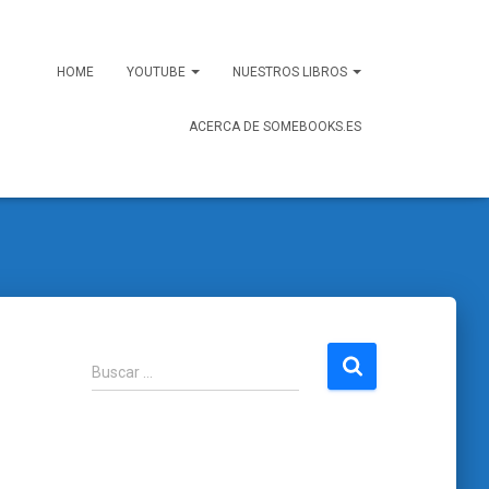
HOME
YOUTUBE
NUESTROS LIBROS
ACERCA DE SOMEBOOKS.ES
B
Buscar …
u
s
c
a
r