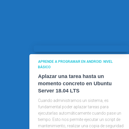
APRENDE A PROGRAMAR EN ANDROID: NIVEL
BÁSICO
Aplazar una tarea hasta un
momento concreto en Ubuntu
Server 18.04 LTS
Cuando administramos un sistema, es
fundamental poder aplazar tareas para
ejecutarlas automáticamente cuando pase un
tiempo. Esto nos permite ejecutar un script de
mantenimiento, realizar una copia de seguridad