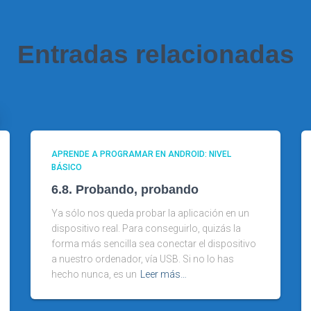
Entradas relacionadas
APRENDE A PROGRAMAR EN ANDROID: NIVEL
BÁSICO
6.8. Probando, probando
Ya sólo nos queda probar la aplicación en un
dispositivo real. Para conseguirlo, quizás la
forma más sencilla sea conectar el dispositivo
a nuestro ordenador, vía USB. Si no lo has
hecho nunca, es un
Leer más…