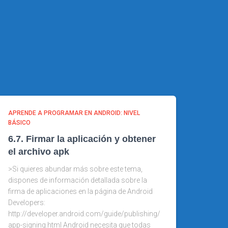
APRENDE A PROGRAMAR EN ANDROID: NIVEL
BÁSICO
6.7. Firmar la aplicación y obtener
el archivo apk
>Si quieres abundar más sobre este tema,
dispones de información detallada sobre la
firma de aplicaciones en la página de Android
Developers:
http://developer.android.com/guide/publishing/
app-signing.html Android necesita que todas