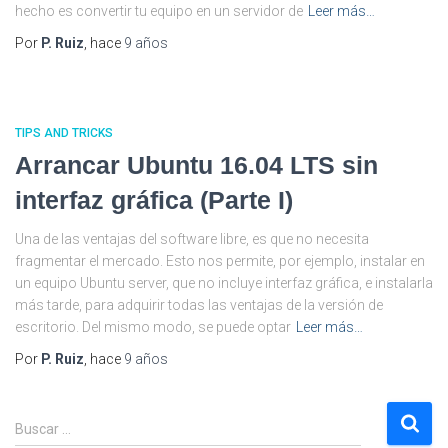
hecho es convertir tu equipo en un servidor de
Leer más…
Por
P. Ruiz
, hace
9 años
TIPS AND TRICKS
Arrancar Ubuntu 16.04 LTS sin
interfaz gráfica (Parte I)
Una de las ventajas del software libre, es que no necesita
fragmentar el mercado. Esto nos permite, por ejemplo, instalar en
un equipo Ubuntu server, que no incluye interfaz gráfica, e instalarla
más tarde, para adquirir todas las ventajas de la versión de
escritorio. Del mismo modo, se puede optar
Leer más…
Por
P. Ruiz
, hace
9 años
B
Buscar …
u