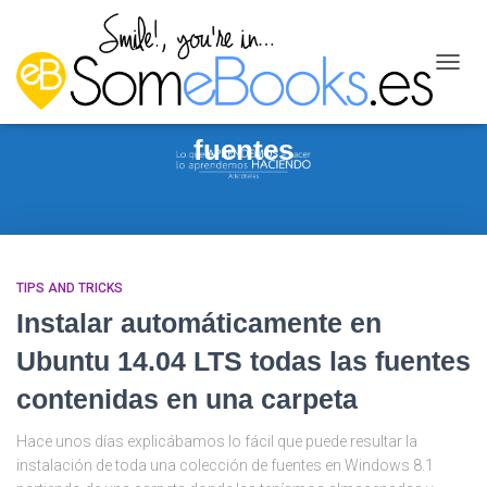
CAMB
MODO
DE
NAVEG
fuentes
TIPS AND TRICKS
Instalar automáticamente en
Ubuntu 14.04 LTS todas las fuentes
contenidas en una carpeta
Hace unos días explicábamos lo fácil que puede resultar la
instalación de toda una colección de fuentes en Windows 8.1