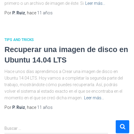
primero o un archivo de imagen de éste. Si
Leer más…
Por
P. Ruiz
, hace
11 años
TIPS AND TRICKS
Recuperar una imagen de disco en
Ubuntu 14.04 LTS
Hace unos días aprendimos a Crear una imagen de disco en
Ubuntu 14.04 LTS. Hoy vamos a completar la segunda parte del
trabajo, mostrándote cómo puedes recuperarla. Así, podrás
volver el sistema al estado exacto en el que se encontraba en el
momento en el que se creó dicha imagen.
Leer más…
Por
P. Ruiz
, hace
11 años
B
Buscar …
u