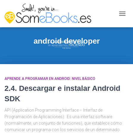
CAMB
MODO
DE
NAVEG
android developer
APRENDE A PROGRAMAR EN ANDROID: NIVEL BÁSICO
2.4. Descargar e instalar Android
SDK
API (Application Programming Interface – Interfaz de
Programación de Aplicaciones): Es una interfaz software
(normalmente, un conjunto de funciones), que establece cómo
comunicar un programa con los servicios de un determinado