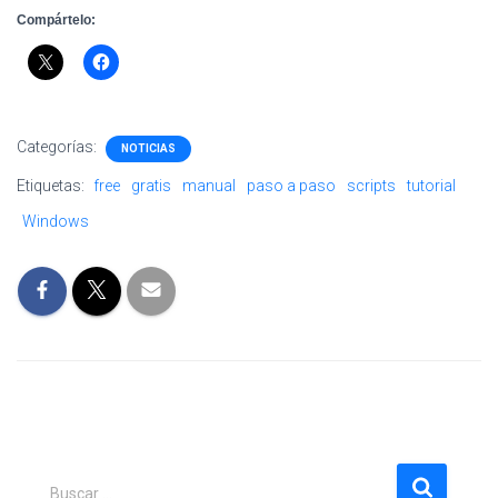
Compártelo:
Categorías:
NOTICIAS
Etiquetas:
free
gratis
manual
paso a paso
scripts
tutorial
Windows
B
Buscar …