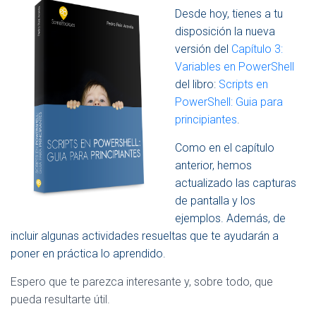
G
Desde hoy, tienes a tu
A
C
disposición la nueva
I
versión del
Capítulo 3:
Ó
Variables en PowerShell
N
del libro:
Scripts en
PowerShell: Guia para
principiantes
.
Como en el capítulo
anterior, hemos
actualizado las capturas
de pantalla y los
ejemplos. Además, de
incluir algunas actividades resueltas que te ayudarán a
poner en práctica lo aprendido.
Espero que te parezca interesante y, sobre todo, que
pueda resultarte útil.