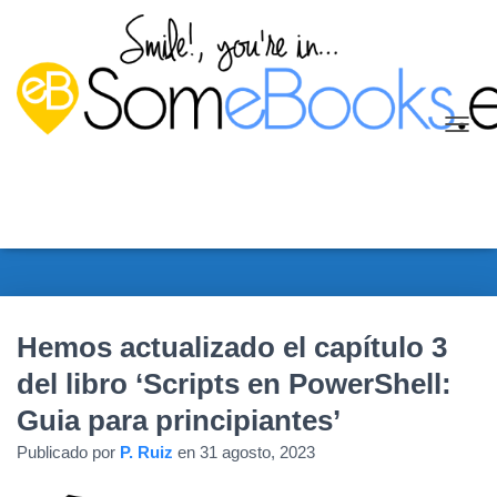
C
A
M
B
I
A
R
M
O
D
Hemos actualizado el capítulo 3
O
D
del libro ‘Scripts en PowerShell:
E
Guia para principiantes’
N
A
Publicado por
P. Ruiz
en
31 agosto, 2023
V
E