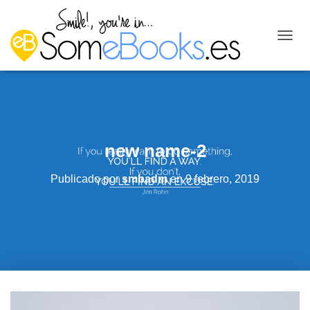
C
A
M
B
I
A
R
M
new name-2
O
D
O
Publicado por
smbadm
en
9 febrero, 2019
D
E
N
A
V
E
G
A
C
I