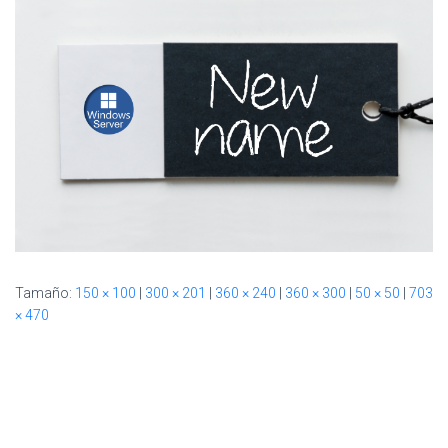
Ó
N
Tamaño:
150 × 100
|
300 × 201
|
360 × 240
|
360 × 300
|
50 × 50
|
703
× 470