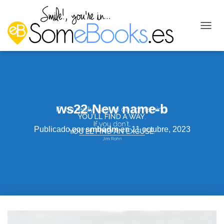
C
A
M
B
I
A
R
M
ws22-New name-b
O
D
O
Publicado por
smbadm
en
11 octubre, 2023
D
E
N
A
V
E
G
A
C
I