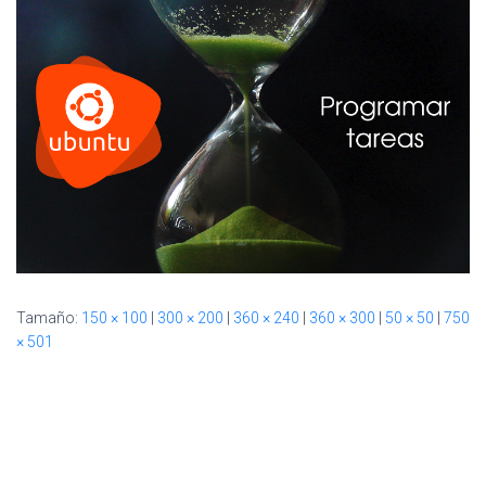
Ó
N
Tamaño:
150 × 100
|
300 × 200
|
360 × 240
|
360 × 300
|
50 × 50
|
750
× 501