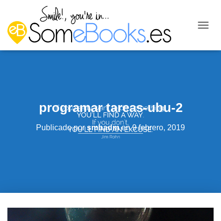
C
A
M
B
I
A
R
M
programar tareas-ubu-2
O
D
O
Publicado por
smbadm
en
9 febrero, 2019
D
E
N
A
V
E
G
A
C
I