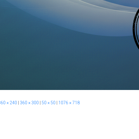
360 × 240
|
360 × 300
|
50 × 50
|
1076 × 718