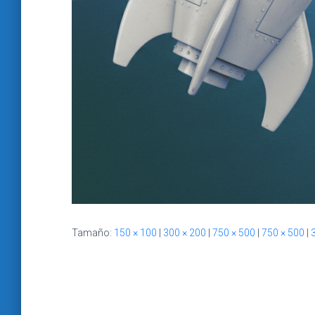
Tamaño:
150 × 100
|
300 × 200
|
750 × 500
|
750 × 500
|