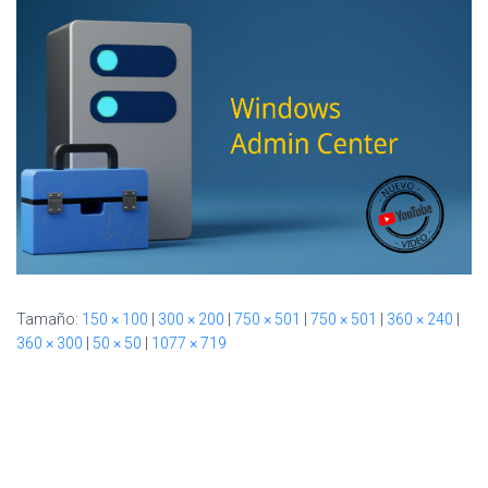
Ó
N
Tamaño:
150 × 100
|
300 × 200
|
750 × 501
|
750 × 501
|
360 × 240
|
360 × 300
|
50 × 50
|
1077 × 719