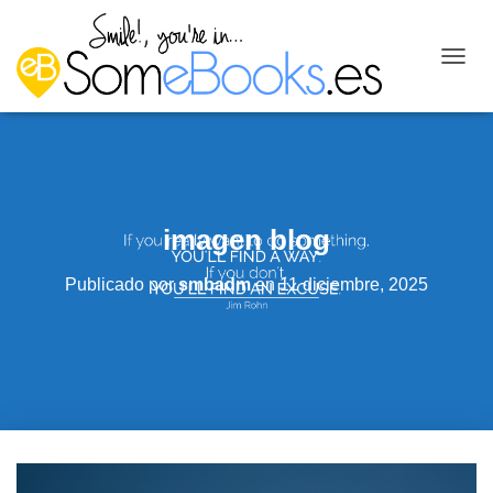
C
A
M
B
I
A
R
M
imagen blog
O
D
O
Publicado por
smbadm
en
11 diciembre, 2025
D
E
N
A
V
E
G
A
C
I