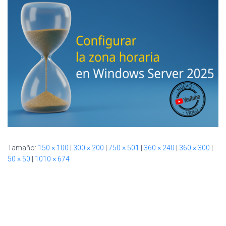
Ó
N
Tamaño:
150 × 100
|
300 × 200
|
750 × 501
|
360 × 240
|
360 × 300
|
50 × 50
|
1010 × 674