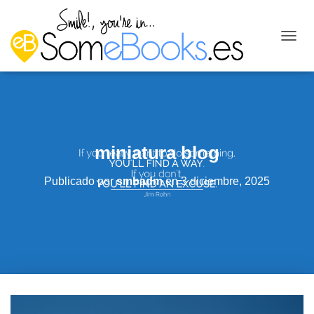
C
A
M
B
I
A
R
M
miniatura blog
O
D
O
Publicado por
smbadm
en
3 diciembre, 2025
D
E
N
A
V
E
G
A
C
I