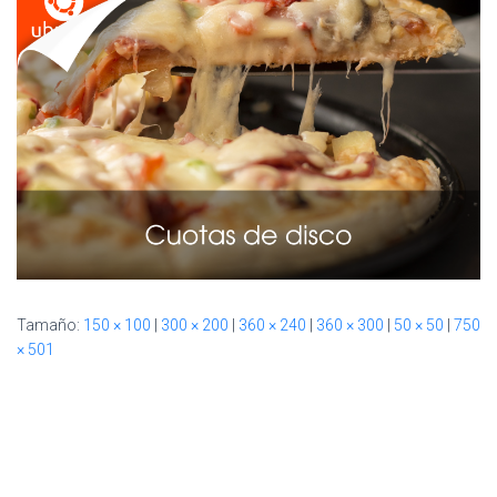
Ó
N
Tamaño:
150 × 100
|
300 × 200
|
360 × 240
|
360 × 300
|
50 × 50
|
750
× 501