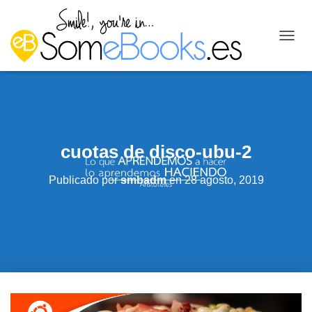
C
A
M
B
I
A
R
M
cuotas de disco-ubu-2
O
D
O
Publicado por
smbadm
en
28 agosto, 2019
D
E
N
A
V
E
G
A
C
I