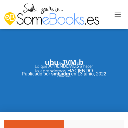
C
A
M
B
I
A
R
M
ubu-JVM-b
O
D
O
Publicado por
smbadm
en
13 junio, 2022
D
E
N
A
V
E
G
A
C
I