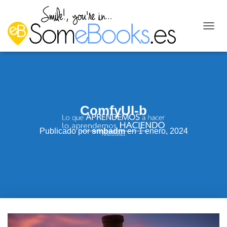
C
A
M
B
I
A
R
M
ComfyUI-b
O
D
O
Publicado por
smbadm
en
1 enero, 2024
D
E
N
A
V
E
G
A
C
I