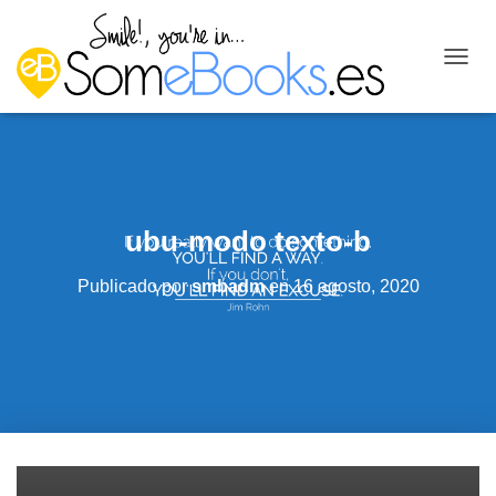
C
A
M
B
I
A
R
M
ubu-modo texto-b
O
D
O
Publicado por
smbadm
en
16 agosto, 2020
D
E
N
A
V
E
G
A
C
I