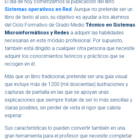
El día de hoy comenzamos la publicación del libro
G
A
Sistemas operativos en Red
. Aunque no pretende ser un
C
libro de texto al uso, su objetivo es ayudar a los alumnos
I
del Ciclo Formativo de Grado Medio
Técnico en Sistemas
Ó
N
Microinformáticos y Redes
a adquirir las habilidades
necesarias en este módulo profesional. Por supuesto,
también está dirigido a cualquier otra persona que necesite
adquirir los conocimientos teóricos y prácticos que se
recogen en él.
Más que un libro tradicional, pretende ser una guía visual
que incluye más de 1200 (mil doscientas) ilustraciones y
capturas de pantalla en las que se apoyan unas
explicaciones que siempre tratan de ser lo más sencillas y
claras posibles, sin perder de vista el rigor que cabría
esperar.
Sus características lo pueden convertir también en una
gran herramienta para el profesor que necesite completar