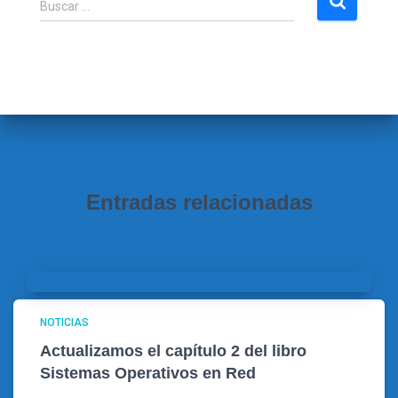
Buscar …
u
s
c
a
r
:
Entradas relacionadas
NOTICIAS
Actualizamos el capítulo 2 del libro
Sistemas Operativos en Red