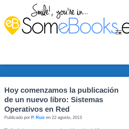
C
A
M
B
I
A
R
M
O
D
Hoy comenzamos la publicación
O
D
de un nuevo libro: Sistemas
E
Operativos en Red
N
A
Publicado por
P. Ruiz
en
22 agosto, 2013
V
E