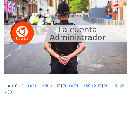
Ó
N
Tamaño:
150 × 100
|
300 × 200
|
360 × 240
|
360 × 300
|
50 × 50
|
750
× 501