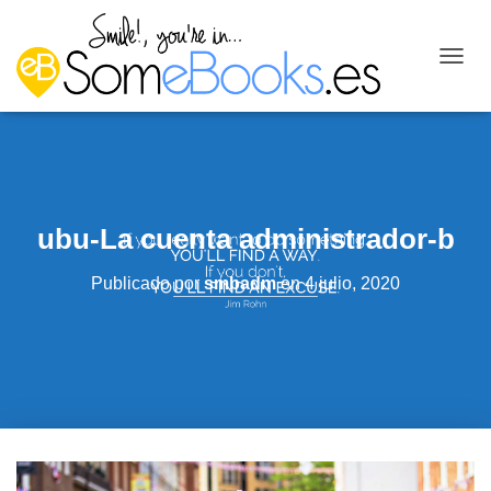
C
A
M
B
I
A
R
M
ubu-La cuenta administrador-b
O
D
O
Publicado por
smbadm
en
4 julio, 2020
D
E
N
A
V
E
G
A
C
I