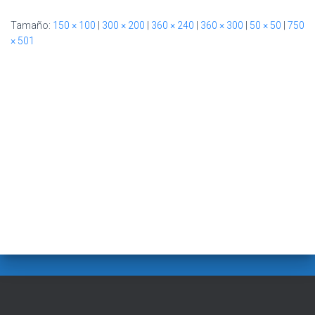
Ó
N
Tamaño:
150 × 100
|
300 × 200
|
360 × 240
|
360 × 300
|
50 × 50
|
750
× 501