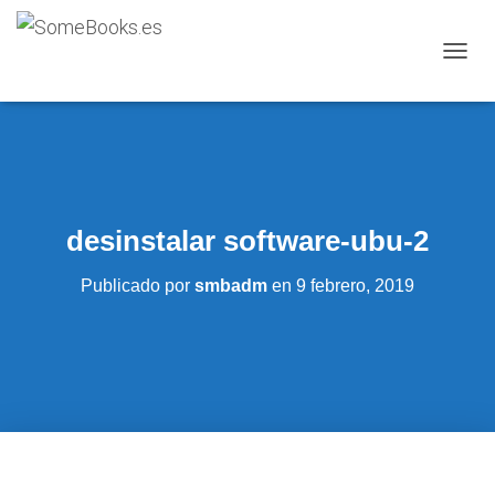
C
A
M
B
I
A
R
M
desinstalar software-ubu-2
O
D
O
Publicado por
smbadm
en
9 febrero, 2019
D
E
N
A
V
E
G
A
C
I