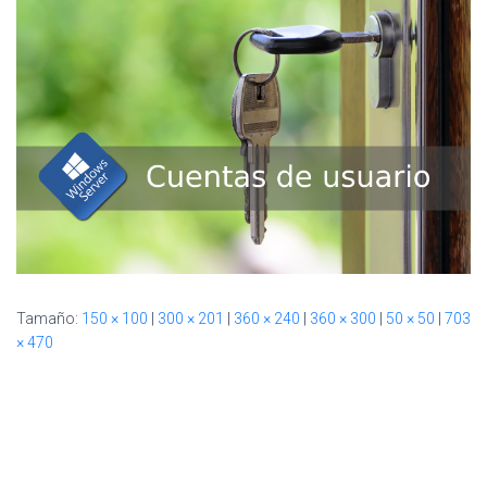
Ó
N
Tamaño:
150 × 100
|
300 × 201
|
360 × 240
|
360 × 300
|
50 × 50
|
703
× 470