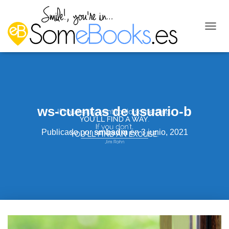
C
A
M
B
I
A
R
M
ws-cuentas de usuario-b
O
D
O
Publicado por
smbadm
en
3 junio, 2021
D
E
N
A
V
E
G
A
C
I