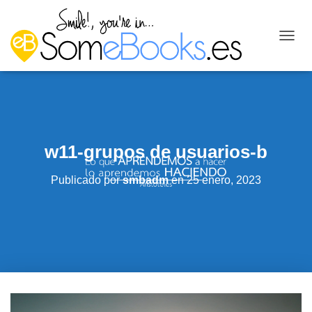
C
A
M
B
I
A
R
M
w11-grupos de usuarios-b
O
D
O
Publicado por
smbadm
en
25 enero, 2023
D
E
N
A
V
E
G
A
C
I