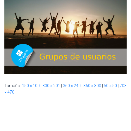
Ó
N
Tamaño:
150 × 100
|
300 × 201
|
360 × 240
|
360 × 300
|
50 × 50
|
703
× 470