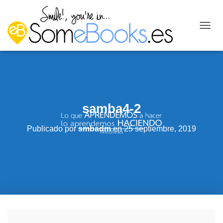
C
A
M
B
I
A
R
M
samba4-2
O
D
O
Publicado por
smbadm
en
25 septiembre, 2019
D
E
N
A
V
E
G
A
C
I