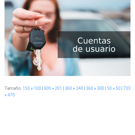
Ó
N
Tamaño:
150 × 100
|
300 × 201
|
360 × 240
|
360 × 300
|
50 × 50
|
703
× 470