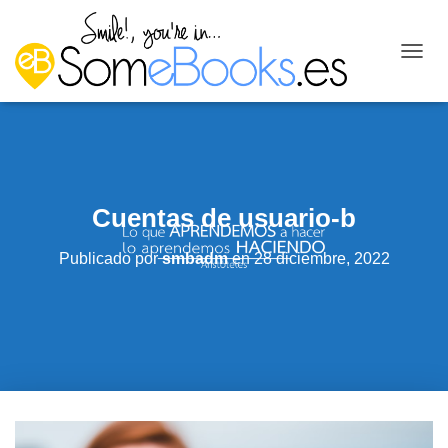
C
A
M
B
I
A
R
M
Cuentas de usuario-b
O
D
O
Publicado por
smbadm
en
28 diciembre, 2022
D
E
N
A
V
E
G
A
C
I