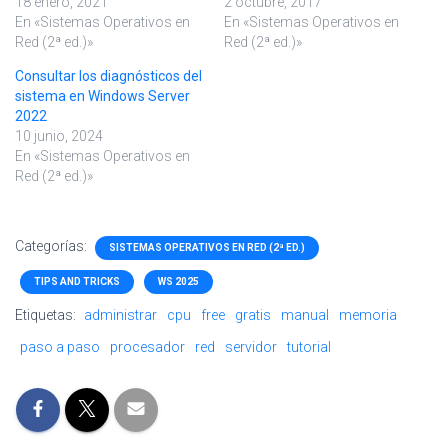
18 enero, 2021
2 octubre, 2017
En «Sistemas Operativos en
En «Sistemas Operativos en
Red (2ª ed.)»
Red (2ª ed.)»
Consultar los diagnósticos del
sistema en Windows Server
2022
10 junio, 2024
En «Sistemas Operativos en
Red (2ª ed.)»
Categorías:
SISTEMAS OPERATIVOS EN RED (2ª ED.)
TIPS AND TRICKS
WS 2025
Etiquetas:
administrar
cpu
free
gratis
manual
memoria
paso a paso
procesador
red
servidor
tutorial