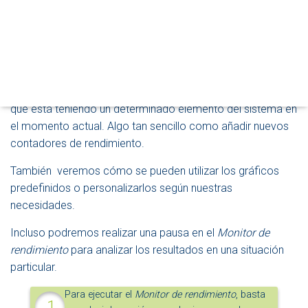
M
Hace unos días, te explicábamos cómo dar los
Primeros
O
D
pasos con el Monitor de recursos de Windows Server
O
2025
. Hoy, veremos cómo complementar la información
D
que obtuvimos entonces, con el
Monitor de rendimiento
.
E
N
En particular, aprenderemos a comprobar el rendimiento
A
V
que está teniendo un determinado elemento del sistema en
E
el momento actual. Algo tan sencillo como añadir nuevos
G
contadores de rendimiento.
A
C
También veremos cómo se pueden utilizar los gráficos
I
Ó
predefinidos o personalizarlos según nuestras
N
necesidades.
Incluso podremos realizar una pausa en el
Monitor de
rendimiento
para analizar los resultados en una situación
particular.
Para ejecutar el
Monitor de rendimiento
, basta